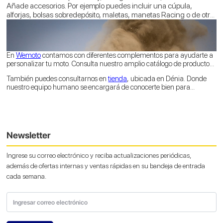
mejorarás su rendimiento. Serán los acabados, dimensiones y
Añade accesorios. Por ejemplo puedes incluir una cúpula,
diseños de estos elementos los que ofrezcan a tu moto un
alforjas, bolsas sobredepósito, maletas, manetas Racing o de otro
nuevo look. Así, por ejemplo, puedes modificar los retrovisores, los
color, contrapesos de manillar…
faros, los intermitentes, los pedales, las estriberas, o cambiar o
customizar la funda del sillín, entre otras cosas.
En
Wemoto
contamos con diferentes complementos para ayudarte a
personalizar tu moto. Consulta nuestro amplio catálogo de productos
y encuentra ese complemento ideal para personalizar tu moto.
También puedes consultarnos en
tienda
, ubicada en Dénia. Donde
nuestro equipo humano se encargará de conocerte bien para
aconsejarte según tu estilo, necesidades y presupuesto. No te lo
pienses más, es el momento de darle eses toque personal a tu
compañera de dos ruedas.
Newsletter
Ingrese su correo electrónico y reciba actualizaciones periódicas,
además de ofertas internas y ventas rápidas en su bandeja de entrada
cada semana.