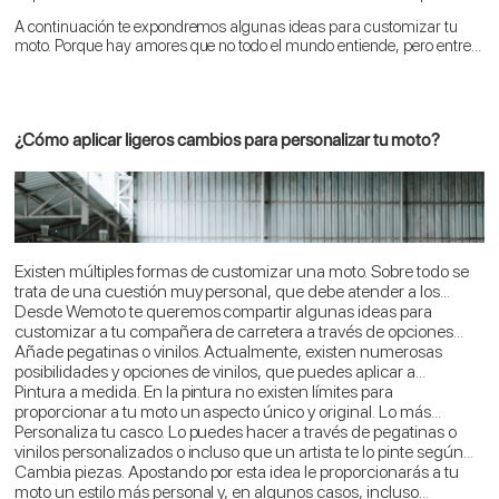
de 2 ruedas. Porque añadiendo ciertos accesorios o modificando
A continuación te expondremos algunas ideas para customizar tu
algunas partes conseguirás que los dos estéis en plena sintonía para
moto. Porque hay amores que no todo el mundo entiende, pero entre
hacer kilómetros y kilómetros por las carreteras.
los apasionados por el motociclismo nos entendemos bien.
¿Cómo aplicar ligeros cambios para personalizar tu moto?
Existen múltiples formas de customizar una moto. Sobre todo se
trata de una cuestión muy personal, que debe atender a los
gustos y necesidades de cada motero. Además, según el estilo o
Desde Wemoto te queremos compartir algunas ideas para
tipo de moto también hay diferentes opciones. Por ello, si estás
customizar a tu compañera de carretera a través de opciones
pensando cómo personalizar tu moto, lo primero que debes tener
sencillas. Es decir, hablaremos de aspectos que se puedan
Añade pegatinas o vinilos. Actualmente, existen numerosas
claro es cuál es tu estilo.
modificar sin necesidad de adentrarte en procesos de
posibilidades y opciones de vinilos, que puedes aplicar a
homologación.
cualquier parte de tu moto.
Pintura a medida. En la pintura no existen límites para
proporcionar a tu moto un aspecto único y original. Lo más
adecuado es acudir a un taller especializado, que te ayude a
Personaliza tu casco. Lo puedes hacer a través de pegatinas o
encontrar el diseño que buscas y tendrá un resultado de calidad.
vinilos personalizados o incluso que un artista te lo pinte según
tus ideas y estilos.
Cambia piezas. Apostando por esta idea le proporcionarás a tu
moto un estilo más personal y, en algunos casos, incluso